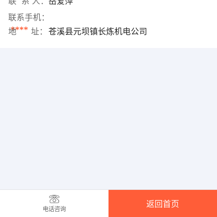
联 系 人：
岳爱萍
联系手机：
****
地 址：
苍溪县元坝镇长炼机电公司
返回首页
电话咨询